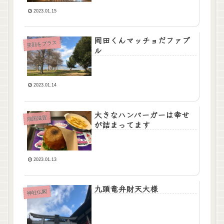
2023.01.15
岡田くんマッチョだファブ
笑顔をプラス
ル
2023.01.14
大きなハンバーガーは幸せ
湖国滋賀
が詰まってます
2023.01.13
九頭竜弁財天大様
神社仏閣