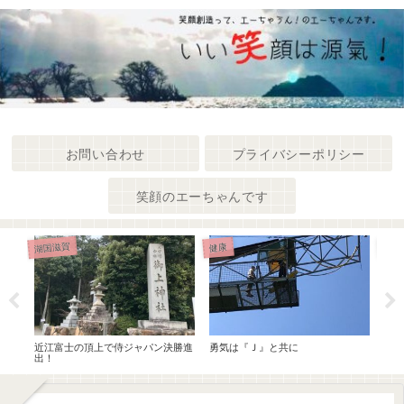
お問い合わせ
プライバシーポリシー
笑顔のエーちゃんです
湖国滋賀
健康
健康
in
近江富士の頂上で侍ジャパン決勝進
勇気は『Ｊ』と共に
菌き
出！
ちは