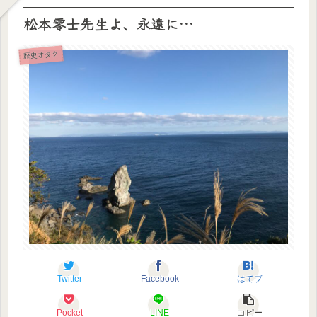
松本零士先生よ、永遠に…
歴史オタク
Twitter
Facebook
はてブ
Pocket
LINE
コピー