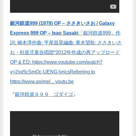
銀河鉄道999 (1978) OP – ささきいさお / Galaxy
Express 999 OP – Isao Sasaki
「銀河鉄道999」作
詞: 橋本淳作曲: 平尾昌晃編曲: 青木望歌: ささきいさ
お・杉並児童合唱団*2012年作成の再アップロード
OP & ED: https://www.youtube.com/watch?
v=2sg5cSmOc-UENG lyricsReferring to
https://www.animel…youtu.be
『
銀河鉄道９９９ ゴダイゴ
』