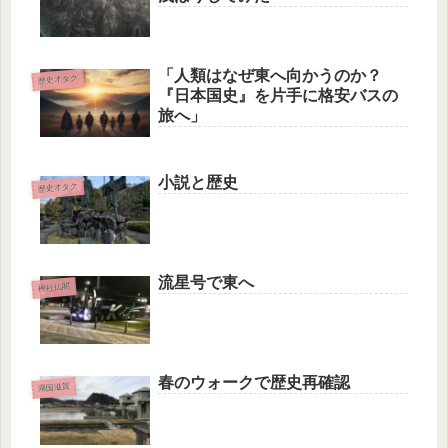
「人類はなぜ東へ向かうのか？
歴史オタク
『日本国史』を片手に格安バスの
旅へ」
小説と歴史
歴史オタク
流星号で東へ
神社仏閣
春のウォークで歴史再確認
湖国滋賀