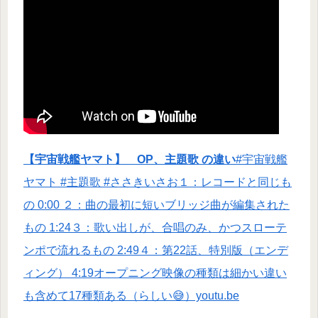
【宇宙戦艦ヤマト】 OP、主題歌 の違い
#宇宙戦艦
ヤマト #主題歌 #ささきいさお１：レコードと同じも
の 0:00 ２：曲の最初に短いブリッジ曲が編集された
もの 1:24３：歌い出しが、合唱のみ、かつスローテ
ンポで流れるもの 2:49４：第22話、特別版（エンデ
ィング） 4:19オープニング映像の種類は細かい違い
も含めて17種類ある（らしい😅）youtu.be