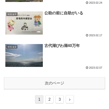
2023.02.24
公助の前に自助がいる
湖国滋賀
2023.02.17
古代湖びわ湖40万年
湖国滋賀
2023.02.07
次のページ
1
2
3