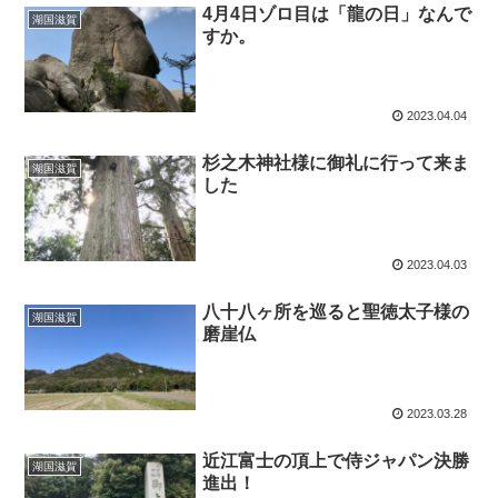
4月4日ゾロ目は「龍の日」なんで
湖国滋賀
すか。
2023.04.04
杉之木神社様に御礼に行って来ま
湖国滋賀
した
2023.04.03
八十八ヶ所を巡ると聖徳太子様の
湖国滋賀
磨崖仏
2023.03.28
近江富士の頂上で侍ジャパン決勝
湖国滋賀
進出！