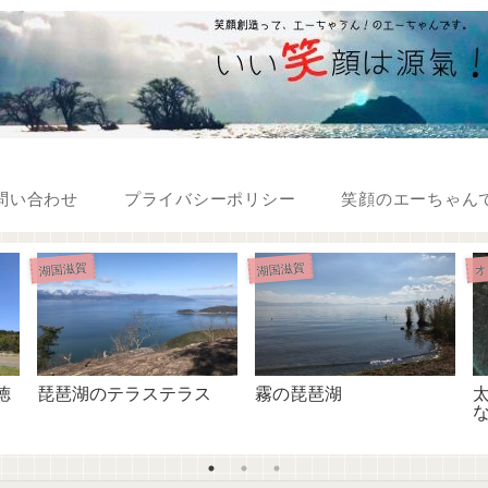
問い合わせ
プライバシーポリシー
笑顔のエーちゃん
湖国滋賀
湖国滋賀
オ
徳
琵琶湖のテラステラス
霧の琵琶湖