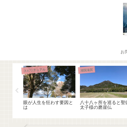
お
スピリチュアル
湖国滋賀
んです
眼が人生を狂わす要因と
八十八ヶ所を巡ると聖
は
太子様の磨崖仏