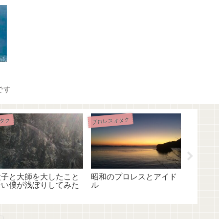
です
プロレスオタク
プロレスオ
タク
太子と大師を大したこと
昭和のプロレスとアイド
横綱一
ない僕が浅ぼりしてみた
ル