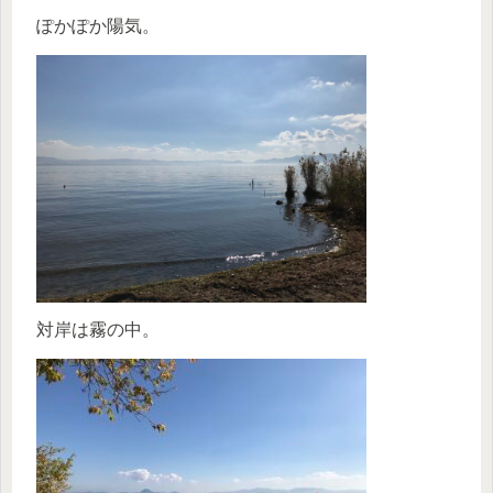
ぽかぽか陽気。
対岸は霧の中。