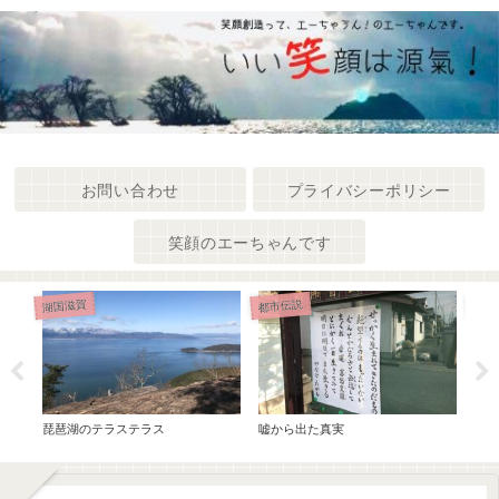
お問い合わせ
プライバシーポリシー
笑顔のエーちゃんです
湖国滋賀
都市伝説
神社
物語
琵琶湖のテラステラス
嘘から出た真実
江戸