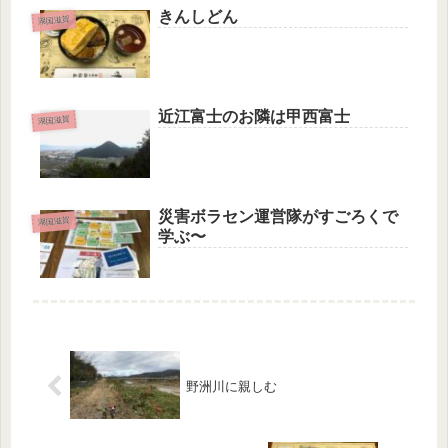
きんしどん
湖国滋賀
近江富士のお隣は甲西富士
湖国滋賀
災害ボラセン運営隊がすごろくで
湖国滋賀
学ぶ〜
野洲川に親しむ