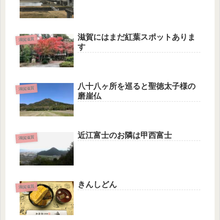
滋賀にはまだ紅葉スポットありま
湖国滋賀
す
八十八ヶ所を巡ると聖徳太子様の
湖国滋賀
磨崖仏
近江富士のお隣は甲西富士
湖国滋賀
きんしどん
湖国滋賀