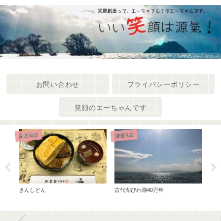
お問い合わせ
プライバシーポリシー
笑顔のエーちゃんです
笑顔
湖国滋賀
湖国滋賀
きんしどん
古代湖びわ湖40万年
冬だ
島