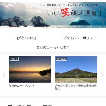
お問い合わせ
プライバシーポリシー
笑顔のエーちゃんです
ブログ
湖国滋賀
湖
笑顔のエーちゃんです
八十八ヶ所を巡ると聖徳太子様の磨
杉之
崖仏
た