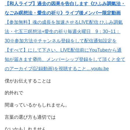
【和人ライブ】過去の因果を告白します《ひふみ調氣法・
なごみ瞑想法・愛生の祈り》ライブ後メンバー限定動画
【参加無料】魂の成長を加速させるLIVE配信 ひふみ調氣
法・七五三瞑想法+愛生の祈り毎週火曜日 9：30~11：
30※参加方法※チャンネル登録をして配信通知設定を
【すべて】にして下さい。LIVE配信前にYouTubeから通
知が届きます🧭尚、メンバーシップ登録をして頂くと全て
のアーカイブ(記録動画)を視聴すること…youtu.be
僕がお伝えすることは
的外れで
間違っているかもしれません。
言葉の選び方も適切では
ないかもしれません。