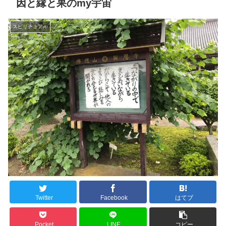
因と縁と果のmy宇宙
スピリチュアル
Twitter
Facebook
はてブ
Pocket
LINE
コピー