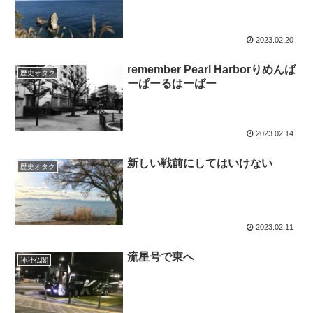
2023.02.20
remember Pearl Harborりめんば
歴史オタク
ーぱーるはーばー
2023.02.14
新しい戦前にしてはいけない
歴史オタク
2023.02.11
流星号で東へ
神社仏閣