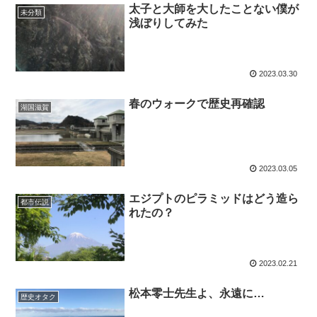
太子と大師を大したことない僕が
未分類
浅ぼりしてみた
2023.03.30
春のウォークで歴史再確認
湖国滋賀
2023.03.05
エジプトのピラミッドはどう造ら
都市伝説
れたの？
2023.02.21
松本零士先生よ、永遠に…
歴史オタク