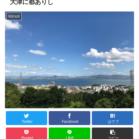
大津に都ありし
湖国滋賀
Twitter
Facebook
はてブ
Pocket
LINE
コピー