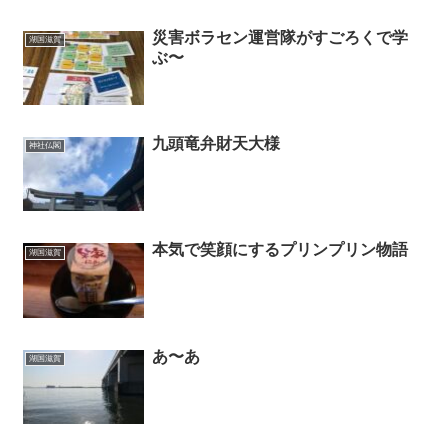
災害ボラセン運営隊がすごろくで学
湖国滋賀
ぶ〜
九頭竜弁財天大様
神社仏閣
本気で笑顔にするプリンプリン物語
湖国滋賀
あ〜あ
湖国滋賀