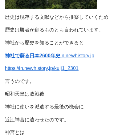
歴史は現存する文献などから推察していくため
歴史は勝者が創るものとも言われています。
神社から歴史を知ることができると
神社で蘇る日本2600年史
in.newhistory.jp
https://in.newhistory.jp/kuji1_2301
言うのです。
昭和天皇は敗戦後
神社に使いを派遣する最後の機会に
近江神宮に遣わせたのです。
神宮とは