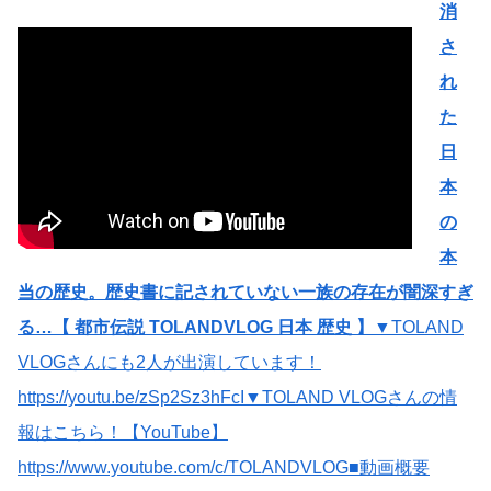
消
さ
れ
た
日
本
の
本
当の歴史。歴史書に記されていない一族の存在が闇深すぎ
る…【 都市伝説 TOLANDVLOG 日本 歴史 】
▼TOLAND
VLOGさんにも2人が出演しています！
https://youtu.be/zSp2Sz3hFcI▼TOLAND VLOGさんの情
報はこちら！【YouTube】
https://www.youtube.com/c/TOLANDVLOG■動画概要