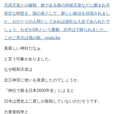
天武天皇との確執 娘である後の持統天皇などに囲まれ不
安定な時世を、国の長として、新しい政治を目指されまし
た。おひとりの人間としてみれば波乱な人生であられたで
しょう。わずか5年という遷都、志半ばで終られました。
このご意志は孫の桓…youtu.be
真新しい神社だなぁ
と言う印象がありました。
なぜ昭和天皇は
近江神宮に使いを派遣したのでしょうか。
『神社で蘇る日本2600年史』によると
日本は歴史上二度しか敗戦していないのだそうです。
大東亜戦争と