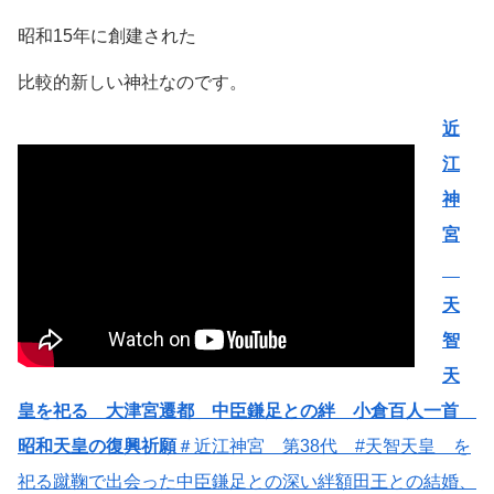
昭和15年に創建された
比較的新しい神社なのです。
近
江
神
宮
天
智
天
皇を祀る 大津宮遷都 中臣鎌足との絆 小倉百人一首
昭和天皇の復興祈願
＃近江神宮 第38代 #天智天皇 を
祀る蹴鞠で出会った中臣鎌足との深い絆額田王との結婚、