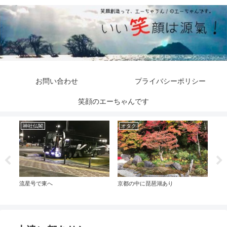
お問い合わせ
プライバシーポリシー
笑顔のエーちゃんです
神社仏閣
オタク
笑
流星号で東へ
京都の中に琵琶湖あり
十割