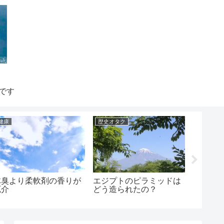
です
健康
歴史オタク
健康
体臭より柔軟剤の香りが
エジプトのピラミッドは
これで
厄介
どう造られたの？