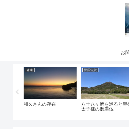
お
健康
湖国滋賀
んです
和久さんの存在
八十八ヶ所を巡ると聖
太子様の磨崖仏