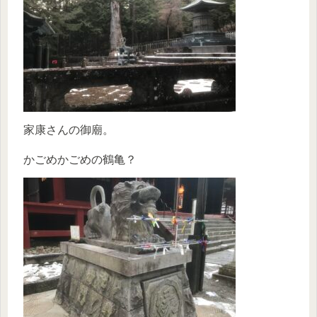
家康さんの御廟。
かごめかごめの鶴亀？