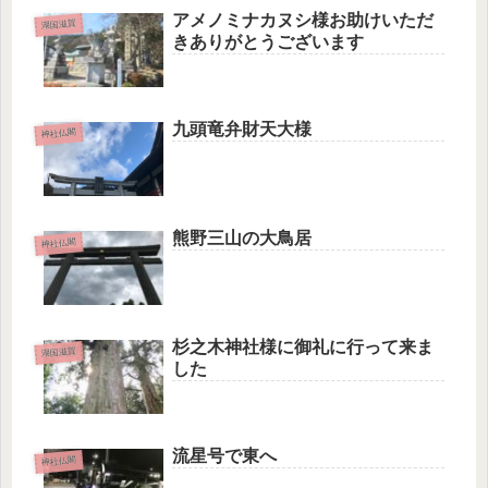
アメノミナカヌシ様お助けいただ
湖国滋賀
きありがとうございます
九頭竜弁財天大様
神社仏閣
熊野三山の大鳥居
神社仏閣
杉之木神社様に御礼に行って来ま
湖国滋賀
した
流星号で東へ
神社仏閣