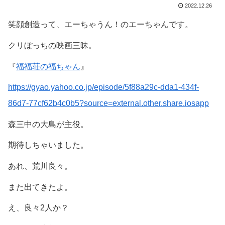
2022.12.26
笑顔創造って、エーちゃうん！のエーちゃんです。
クリぼっちの映画三昧。
『
福福荘の福ちゃん
』
https://gyao.yahoo.co.jp/episode/5f88a29c-dda1-434f-
86d7-77cf62b4c0b5?source=external.other.share.iosapp
森三中の大島が主役。
期待しちゃいました。
あれ、荒川良々。
また出てきたよ。
え、良々2人か？