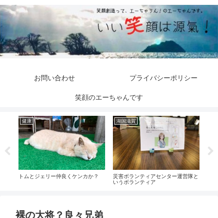
お問い合わせ
プライバシーポリシー
笑顔のエーちゃんです
健康
湖国滋賀
都
トムとジェリー仲良くケンカか？
災害ボランティアセンター運営隊と
嘘か
いうボランティア
裸の大将？良々兄弟