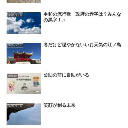
令和の流行歌 政府の赤字は？みんな
笑顔をプラス
の黒字！♫
冬だけど穏やかないいお天気の江ノ島
笑顔をプラス
公助の前に自助がいる
湖国滋賀
笑顔が創る未来
笑顔をプラス