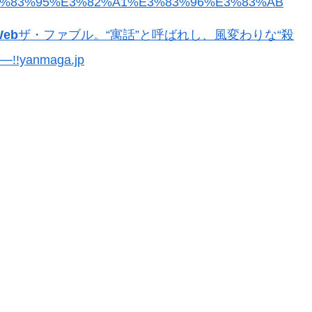
6_%E3%83%95%E3%82%A1%E3%83%96%E3%83%AB
eb
ザ・ファブル。“寓話”と呼ばれし、風変わりな“殺
anmaga.jp