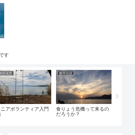
です
湖国滋賀
都市伝説
都市伝説
シニアボランティア入門
食りょう危機って来るの
選択す
編
だろうか？