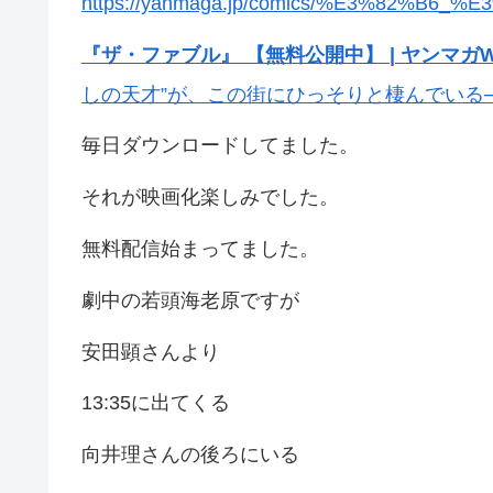
https://yanmaga.jp/comics/%E3%82%B
『ザ・ファブル』 【無料公開中】 | ヤンマガW
しの天才”が、この街にひっそりと棲んでいる──!!y
毎日ダウンロードしてました。
それが映画化楽しみでした。
無料配信始まってました。
劇中の若頭海老原ですが
安田顕さんより
13:35に出てくる
向井理さんの後ろにいる