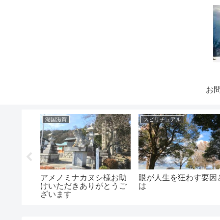
お
湖国滋賀
スピリチュアル
歴史再確
アメノミナカヌシ様お助
眼が人生を狂わす要因
けいただきありがとうご
は
ざいます