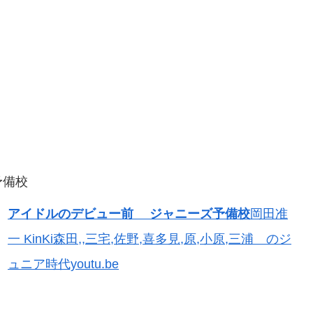
予備校
アイドルのデビュー前 ジャニーズ予備校
岡田准
一 KinKi森田,,三宅,佐野,喜多見,原,小原,三浦 のジ
ュニア時代youtu.be