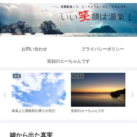
お問い合わせ
プライバシーポリシー
笑顔のエーちゃんです
健康
ブログ
オ
で学
体臭より柔軟剤の香りが厄介
笑顔のエーちゃんです
バス
てが
嘘から出た真実