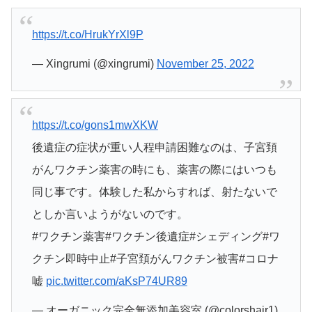
https://t.co/HrukYrXl9P
— Xingrumi (@xingrumi)
November 25, 2022
https://t.co/gons1mwXKW
後遺症の症状が重い人程申請困難なのは、子宮頚
がんワクチン薬害の時にも、薬害の際にはいつも
同じ事です。体験した私からすれば、射たないで
としか言いようがないのです。
#ワクチン薬害#ワクチン後遺症#シェディング#ワ
クチン即時中止#子宮頚がんワクチン被害#コロナ
嘘
pic.twitter.com/aKsP74UR89
— オーガニック完全無添加美容室 (@colorshair1)