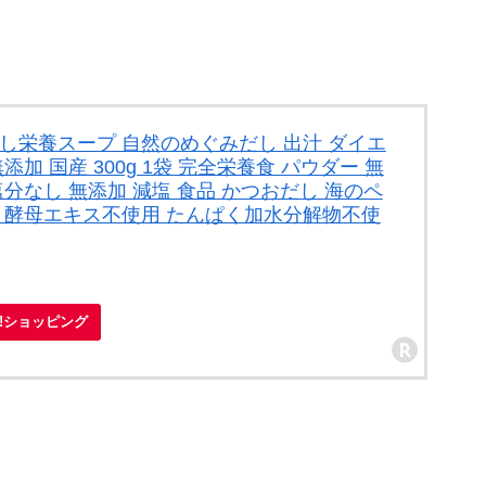
だし栄養スープ 自然のめぐみだし 出汁 ダイエ
添加 国産 300g 1袋 完全栄養食 パウダー 無
塩分なし 無添加 減塩 食品 かつおだし 海のペ
ト 酵母エキス不使用 たんぱく加水分解物不使
oo!ショッピング