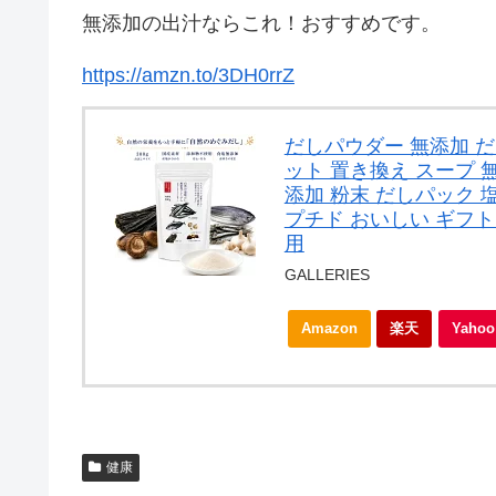
無添加の出汁ならこれ！おすすめです。
https://amzn.to/3DH0rrZ
だしパウダー 無添加 
ット 置き換え スープ 無
添加 粉末 だしパック 
プチド おいしい ギフ
用
GALLERIES
Amazon
楽天
Yah
健康