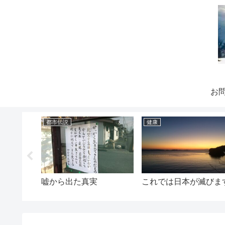
お
都市伝説
健康
す要因と
嘘から出た真実
これでは日本が滅びま