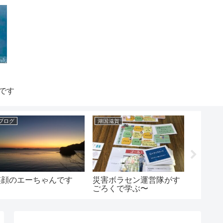
です
ブログ
湖国滋賀
都市伝説
笑顔のエーちゃんです
災害ボラセン運営隊がす
うしろ
ごろくで学ぶ〜