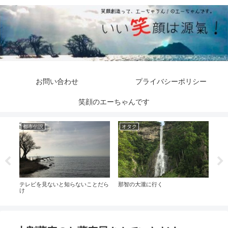
お問い合わせ
プライバシーポリシー
笑顔のエーちゃんです
都市伝説
オタク
都
まっ
テレビを見ないと知らないことだら
那智の大瀧に行く
いい
け