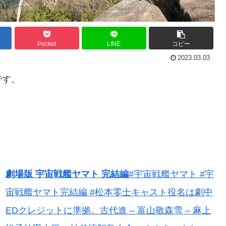
Pocket
LINE
コピー
2023.03.03
です。
劇場版 宇宙戦艦ヤマト 完結編
#宇宙戦艦ヤマト #宇
宙戦艦ヤマト完結編 #松本零士キャスト役名は劇中
EDクレジットに準拠。古代進 – 富山敬森雪 – 麻上