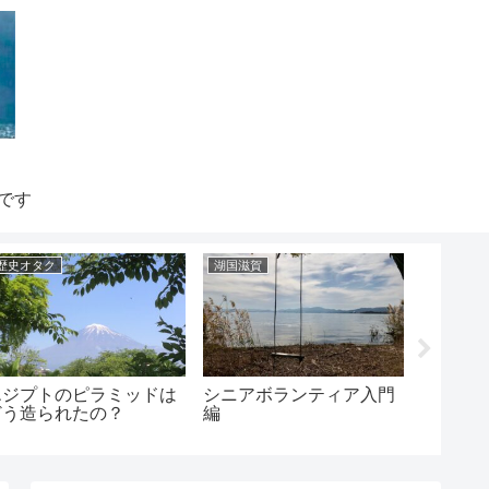
です
歴史オタク
湖国滋賀
健康
エジプトのピラミッドは
シニアボランティア入門
体臭よ
どう造られたの？
編
厄介