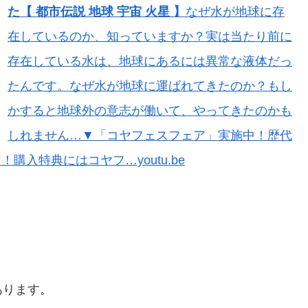
た【 都市伝説 地球 宇宙 火星 】
なぜ水が地球に存
在しているのか、知っていますか？実は当たり前に
存在している水は、地球にあるには異常な液体だっ
たんです。なぜ水が地球に運ばれてきたのか？もし
かすると地球外の意志が働いて、やってきたのかも
しれません…▼「コヤフェスフェア」実施中！歴代
購入特典にはコヤフ…youtu.be
あります。