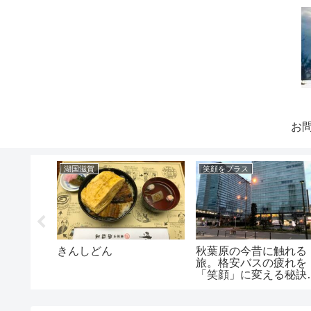
お
湖国滋賀
笑顔をプラス
ぽんして
きんしどん
秋葉原の今昔に触れる
旅。格安バスの疲れを
「笑顔」に変える秘訣
は？