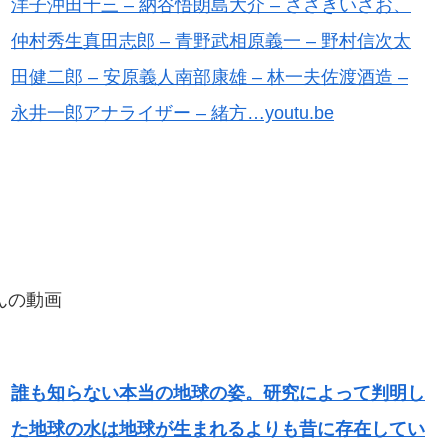
洋子沖田十三 – 納谷悟朗島大介 – ささきいさお、
仲村秀生真田志郎 – 青野武相原義一 – 野村信次太
田健二郎 – 安原義人南部康雄 – 林一夫佐渡酒造 –
永井一郎アナライザー – 緒方…youtu.be
んの動画
誰も知らない本当の地球の姿。研究によって判明し
た地球の水は地球が生まれるよりも昔に存在してい