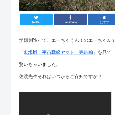
Twitter
Facebook
はてブ
笑顔創造って、エーちゃうん！のエーちゃん
『
劇場版 宇宙戦艦ヤマト 完結編
」を見て
驚いちゃいました。
佐渡先生それはいつからご存知ですか？