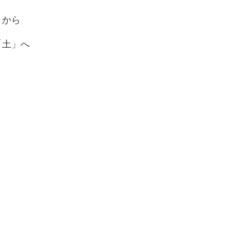
」から
「土」へ